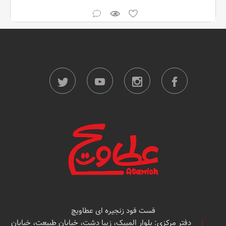
فست فود زنجیره ای عطاویچ
دفتر مرکزی: بلوار المپیک، زیبا دشت، خیابان طبیعت، خیابان