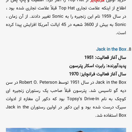
خرید اولین
فرانچایز
از Top Hat را آغاز کرد. اسمیت و پاپ پس از
اطلاع از اینکه علامت تجاری Top Hat قبلاً علامت تجاری شده بود ،
در سال 1959 نام این زنجیره را به Sonic تغییر دادند. از آن زمان ،
Sonic به بیش از 3600 شعبه در 45 ایالت آمریکا افزایش پیدا کرده
است.
Jack in the Box
سال آغاز قعالیت: 1951
پدیدآورنده: رابرت اسکار پترسون
سال آغاز فعالیت فرانچایز: 1970
Jack in the Box در سال 1951 توسط Robert O. Peterson در سن
دیه گو تاسیس شد. پترسون قبلاً صاحب یک رستوران زنجیره ای
کوچک به نام Topsy’s Drive-In بود که دکور آن مغازه از ادوات
سیرک درست شده بود و این دکور در اولین رستوران Jack in the
Box استفاده شد.