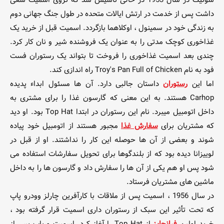
سونیک در سال 1953 در حالی تأسیس شد که تروی اسمیت سعی
داشت پس از خدمت در ارتش ایالات متحده در طول جنگ جهانی دوم
به زندگی خود در سمینول ، اوکلاهما بازگردد. اسمیت قبل از خرید یک
غذاخوری کوچک مدتی را به عنوان یک فروشنده شیر و نان کار کرد.
چندی بعد اسمیت غذاخوری را فروخت تا بتواند یک رستوران فست
فود به نام Troy's Pan Full of Chicken راه اندازی کند.
اما این
رستوران
داستان جالبی دارد. آن ها مسئول ابداء پدیده
Carhop هستند. به این معنی که گارسون غذا را برای مشتری به
داخل اتومبیل میبرد. نام این رستوران در ابتدا Top Hat بود. او دید
که مشتریان برای
سفارش غذا
مجبور هستند از اتومبیل خود پیاده
شوند و بعضی از آن ها حوصله این کار را نداشتند. او از قبل در
لوییزانا دیده بود که از بلندگوها برای تحویل سفارشات استفاده می
شود پس او هم یکی از آن ها را سفارش داد و گارسون ها را به داخل
ماشین های مشتریان فرستاد.
در سال 1956 ، اسمیت پس از ملاقات با کارآفرین چارلز وودرو پاپ
که تحت تأثیر این سبک از رستوران داری اسمیت قرار گرفته بود ،