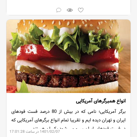
سربچرخانید در همه جا فست فود های پر زرق و برقی را می
بینید که مشغول ارائه خدمات به مشتریان خود هستند.
انواع همبرگرهای آمریکایی
برگر آمریکایی؛ نامی که در بیش از 80 درصد فست فودهای
ایران و تهران دیده ایم و تقریبا تمام انواع برگرهای آمریکایی که
در فست فودهای ایران سرو می شود یکسان هستند
1401/02/07 در ساعت 17:01:28