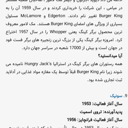
ادامه می داد دیوید اجرتون و جیمز مک لامور ، صاحبان شعبه مستقر
در میامی ، این شرکت را خریداری کردند و در سال 1959 آن را به
Burger King تغییر نام دادند. Edgerton و McLamore مسئول
بسیاری از ویژگی های امضای Burger King هستند. مک لامور معروف
ترین محصول برگر کینگ یعنی Whopper را در سال 1957 اختراع
کرد. امروزه برگر کینگ یکی از بزرگ ترین زنجیره های برگر فست فود
در جهان است و بیش از 17000 شعبه در سراسر جهان دارد.
آیا میدانستید؟
همه رستوران های برگر کینگ در استرالیا Hungry Jack’s نامیده می
شوند زیرا نام Burger King قبلاً توسط یک مغازه مواد غذایی در آدلاید
ثبت تجاری شده بود.
سونیک
سال آغاز فعالیت: 1953
پدیدآورنده: تروی اسمیت
سال آغاز فعالیت فرانچایز: 1956