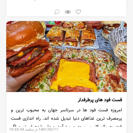
فست فود های پرطرفدار
امروزه فست فود ها در سرتاسر جهان به محبوب ترین و
پرمصرف ترین غذاهای دنیا تبدیل شده اند. راه اندازی فست
فود به یک کار پر سود و پردرآمد مبدل شده است و اگر
1401/02/11 در ساعت 10:55:34