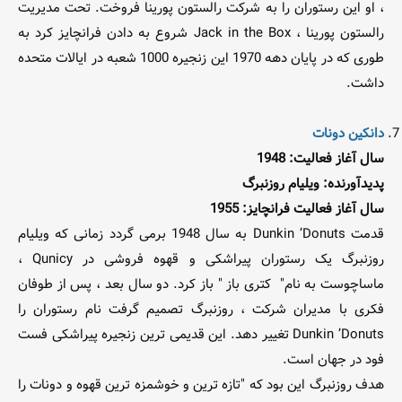
، او این رستوران را به شرکت رالستون پورینا فروخت. تحت مدیریت
رالستون پورینا ، Jack in the Box شروع به دادن فرانچایز کرد به
طوری که در پایان دهه 1970 این زنجیره 1000 شعبه در ایالات متحده
داشت.
دانکین دونات
سال آغاز فعالیت: 1948
پدیدآورنده: ویلیام روزنبرگ
سال آغاز فعالیت فرانچایز: 1955
قدمت Dunkin ’Donuts به سال 1948 برمی گردد زمانی که ویلیام
روزنبرگ یک رستوران پیراشکی و قهوه فروشی در Qunicy ،
ماساچوست به نام" کتری باز " باز کرد. دو سال بعد ، پس از طوفان
فکری با مدیران شرکت ، روزنبرگ تصمیم گرفت نام رستوران را
Dunkin ’Donuts تغییر دهد. این قدیمی ترین زنجیره پیراشکی فست
فود در جهان است.
هدف روزنبرگ این بود که "تازه ترین و خوشمزه ترین قهوه و دونات را