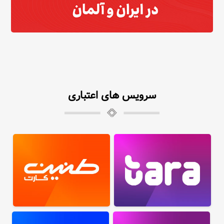
سرویس های اعتباری
تارا
طنین