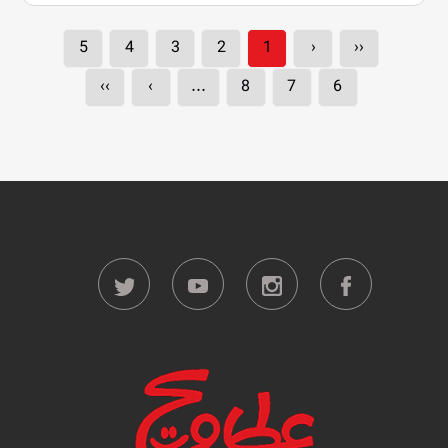
5
4
3
2
1
‹
‹‹
››
›
...
8
7
6