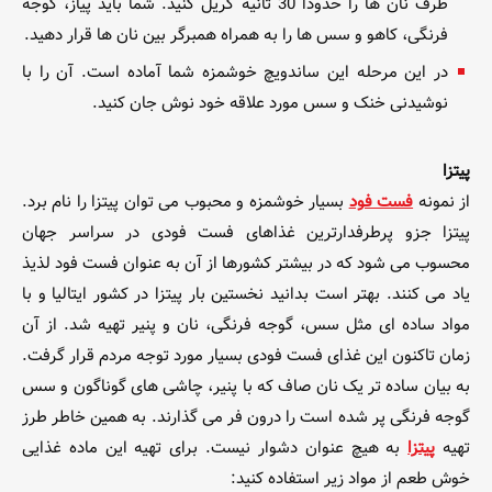
طرف نان ها را حدودا 30 ثانیه گریل کنید. شما باید پیاز، گوجه
فرنگی، کاهو و سس ها را به همراه
همبرگر بین نان ها قرار دهید.
در این مرحله این ساندویچ خوشمزه شما آماده است. آن را با
نوشیدنی خنک و سس مورد علاقه خود نوش جان کنید.
پیتزا
از نمونه
فست فود
بسیار خوشمزه و محبوب می توان پیتزا را نام برد.
پیتزا جزو پرطرفدارترین غذاهای فست فودی در سراسر جهان
محسوب می شود که در بیشتر کشورها از آن به عنوان فست فود لذیذ
یاد می کنند. بهتر است بدانید نخستین بار پیتزا در کشور ایتالیا و با
مواد ساده ای مثل سس، گوجه فرنگی، نان و پنیر تهیه شد. از آن
زمان تاکنون این
غذای فست فودی بسیار مورد توجه مردم قرار گرفت.
به بیان ساده تر یک نان صاف که با پنیر، چاشی های گوناگون و سس
گوجه فرنگی پر شده است را درون فر می گذارند. به همین خاطر طرز
تهیه
پیتزا
به هیچ عنوان دشوار نیست. برای تهیه این ماده غذایی
خوش طعم از مواد زیر استفاده کنید: