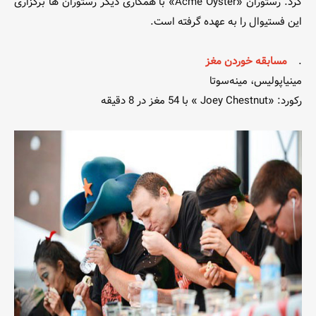
کرد. رستوران «Acme Oyster» با همکاری دیگر رستوران ها برگزاری
این فستیوال را به عهده گرفته است.
.
مسابقه خوردن مغز
مینیاپولیس، مینه‌سوتا
رکورد: «Joey Chestnut » با 54 مغز در 8 دقیقه