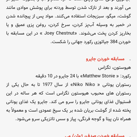
می آورند و بعد از نازک شدن توسط وردنه برای پوشش موادی مانند
گوشت، میگو، سبزیجات استفاده می‌کنند. مواد پس از پیچانده شدن
در خمیر به وسیله آب‌پز کردن، سرخ کردن، روغن پزی عمیق و یا
بخارپز کردن پخت می‌شوند. «Joey Chestnut » در این مسابقه با
خوردن 384 جیائوزی رکورد جهانی را شکست.
.
مسابقه خوردن جایرو
هیوستون، تگزاس
رکورد: « Matthew Stonie» با 24 جایرو در 10 دقیقه
رستوران یونانی « Niko Niko» از سال 1977 تا به حال یکی از
رستوران های محبوب هیوستون تگزاس است که هر ساله در این
فستیوال غذای یونانی جایرو را سرو می کند. جایرو یک غذای یونانی
پخته شده از گوشت بریان شده بر یک سیخ عمودی است و معمولاً به
همراه نان پیتا و گوجه فرنگی، پیاز و سس تاتزیکی سرو می‌شود.
.
مسابقه خوردن صدف، ژوئن/ می