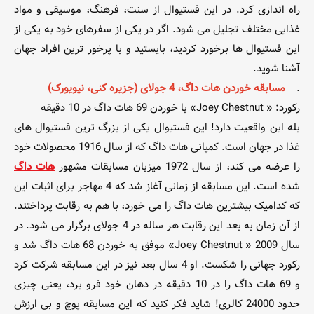
راه اندازی کرد. در این فستیوال از سنت، فرهنگ، موسیقی و مواد
غذایی مختلف تجلیل می شود. اگر در یکی از سفرهای خود به یکی از
این فستیوال ها برخورد کردید، بایستید و با پرخور ترین افراد جهان
آشنا شوید.
.
مسابقه خوردن هات داگ، 4 جولای (جزیره کنی، نیویورک)
رکورد: « Joey Chestnut» با خوردن 69 هات داگ در 10 دقیقه
بله این واقعیت دارد! این فستیوال یکی از بزرگ ترین فستیوال های
غذا در جهان است. کمپانی هات داگ که از سال 1916 محصولات خود
را عرضه می کند، از سال 1972 میزبان مسابقات مشهور
هات داگ
شده است. این مسابقه از زمانی آغاز شد که 4 مهاجر برای اثبات این
که کدامیک بیشترین هات داگ را می خورد، با هم به رقابت پرداختند.
از آن زمان به بعد این رقابت هر ساله در 4 جولای برگزار می شود. در
سال 2009 « Joey Chestnut» موفق به خوردن 68 هات داگ شد و
رکورد جهانی را شکست. او 4 سال بعد نیز در این مسابقه شرکت کرد
و 69 هات داگ را در 10 دقیقه در دهان خود فرو برد، یعنی چیزی
حدود 24000 کالری! شاید فکر کنید که این مسابقه پوچ و بی ارزش