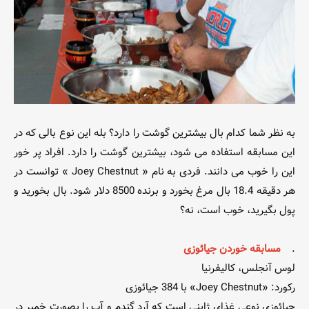
به نظر شما کدام بال بیشترین گوشت را دارد؟ بله این نوع بالی که در
این مسابقه استفاده می شود، بیشترین گوشت را دارد. افراد پر خور
این را خوب می دانند. فردی به نام « Joey Chestnut » توانست در
هر دقیقه 18.4 بال مرغ بخورد و برنده 8500 دلار شود. بال بخورید و
پول بگیرید، خوب است، نه؟
.
مسابقه خوردن جیائوزی
لوس آنجلس، کالیفرنیا
رکورد: «Joey Chestnut» با 384 جیائوزی
جیائوزی نوعی غذای ژاپنی است که آرد گندم و آب را بصورت خمیر در