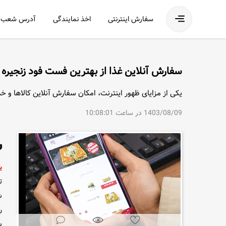
فهرست
سفارش اینترنتی
اخذ نمایندگی
آدرس شعب
سفارش آنلاین غذا از بهترین فست فود زنجیره ا
یکی از مزایای ظهور اینترنت، امکان سفارش آنلاین کالاها و 
1403/08/09 در ساعت 10:08:01
س
س
ت
ش
ر
ب