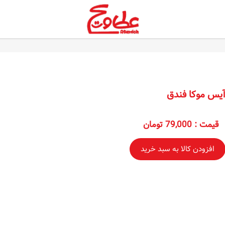
یس موکا فندق
قیمت
:
79,000 تومان
افزودن کالا به سبد خرید