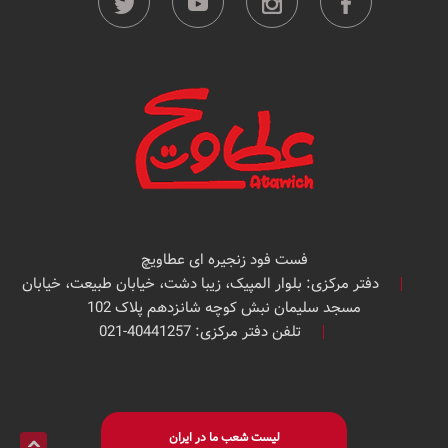
فست فود زنجیره ای عطاویچ
دفتر مرکزی: بلوار المپیک، زیبا دشت، خیابان طبیعت، خیابان
مسجد سلیمان نبش کوچه شانزدهم پلاک 102
تلفن دفتر مرکزی: 40441257-021
لیست شعب ما در ایران