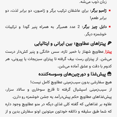
زبان ذوب می‌شه.
ژامبو برگر
؛ برای عاشقان ترکیب برگر و ژامبون، دو برابر لذت، دو
برابر طعم!
دابل چیز برگر
؛ 2 عدد همبرگر به همراه پنیر گودا و ترکیبات
خوشمزه دیگر.
🍕 پیتزاهای عطاویچ؛ بین ایرانی و ایتالیایی
پیتزا
عطاویچ شهناز با خمیر تازه، سس خانگی و پنیر کش‌دار درست
می‌شن. از پیتزای رست بیف گرفته تا پیتزای سبزیجات یا پپرونی، هر
کدوم با دقت و عشق آماده می‌شن.
🍟 پیش‌غذا و دورچین‌های وسوسه‌کننده
هیچ سفارشی بدون سیب‌زمینی عطاویچ کامل نیست!
از سیب‌زمینی اسپشیال گرفته تا قارچ سوخاری و سالاد سزار،
پیش‌غذاهای عطاویچ حکم پیش‌درآمد یه جشن خوشمزه رو دارن.
علاوه بر غذاهایی که گفته کلی غذای دیگه در منو عطاویچ وجود داره
که شما طبق سلیقه و ذائقه خودتون میتونین اونو سفارش بدین و از