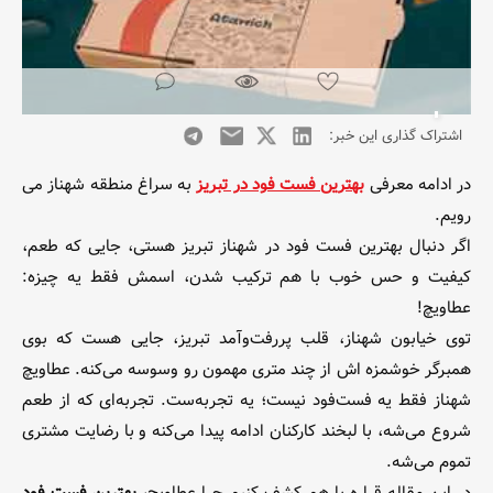
اشتراک گذاری این خبر:
در ادامه معرفی
بهترین فست فود در تبریز
به سراغ منطقه شهناز می
رویم.
اگر دنبال بهترین فست فود در شهناز تبریز هستی، جایی که طعم،
کیفیت و حس خوب با هم ترکیب شدن، اسمش فقط یه چیزه:
عطاویچ!
توی خیابون شهناز، قلب پررفت‌وآمد تبریز، جایی هست که بوی
همبرگر خوشمزه اش از چند متری مهمون رو وسوسه می‌کنه. عطاویچ
شهناز فقط یه فست‌فود نیست؛ یه تجربه‌ست. تجربه‌ای که از طعم
شروع می‌شه، با لبخند کارکنان ادامه پیدا می‌کنه و با رضایت مشتری
تموم می‌شه.
در این مقاله قراره با هم کشف کنیم چرا عطاویچ،
بهترین فست فود