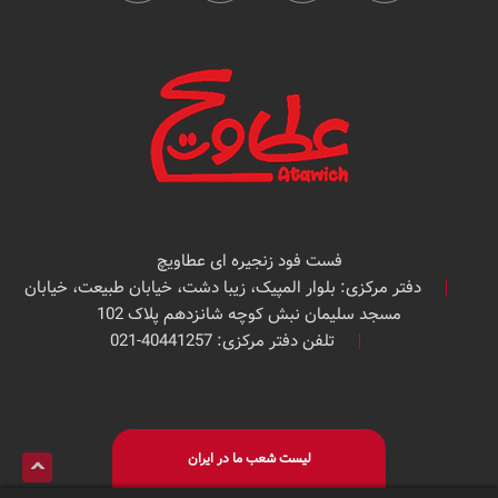
فست فود زنجیره ای عطاویچ
دفتر مرکزی: بلوار المپیک، زیبا دشت، خیابان طبیعت، خیابان
مسجد سلیمان نبش کوچه شانزدهم پلاک 102
تلفن دفتر مرکزی: 40441257-021
لیست شعب ما در ایران