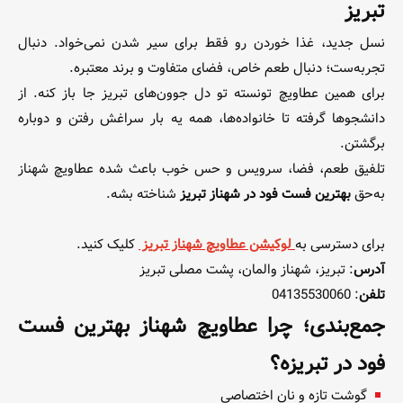
تبریز
نسل جدید، غذا خوردن رو فقط برای سیر شدن نمی‌خواد. دنبال
تجربه‌ست؛ دنبال طعم خاص، فضای متفاوت و برند معتبره.
برای همین عطاویچ تونسته تو دل جوون‌های تبریز جا باز کنه. از
دانشجوها گرفته تا خانواده‌ها، همه یه بار سراغش رفتن و دوباره
برگشتن.
تلفیق طعم، فضا، سرویس و حس خوب باعث شده عطاویچ شهناز
به‌حق
بهترین فست فود در شهناز تبریز
شناخته بشه.
برای دسترسی به
لوکیشن عطاویچ شهناز تبریز
کلیک کنید.
آدرس
: تبریز، شهناز والمان، پشت مصلی تبریز
تلفن
: 04135530060
جمع‌بندی؛ چرا عطاویچ شهناز بهترین فست
فود در تبریزه؟
گوشت تازه و نان اختصاصی