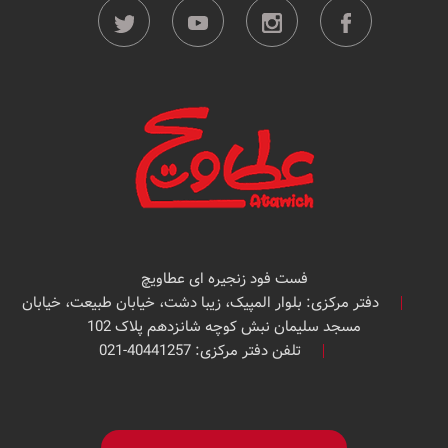
فست فود زنجیره ای عطاویچ
دفتر مرکزی: بلوار المپیک، زیبا دشت، خیابان طبیعت، خیابان
مسجد سلیمان نبش کوچه شانزدهم پلاک 102
تلفن دفتر مرکزی: 40441257-021