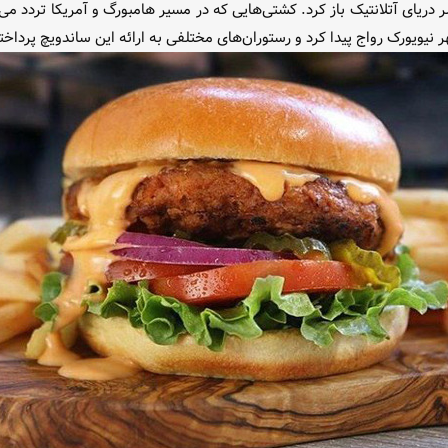
سرتاسر دریای آتلانتیک باز کرد. کشتی‌هایی که در مسیر هامبورگ و آمریکا تردد م
نیویورک رواج پیدا کرد و رستوران‌های مختلفی به ارائه این ساندویچ پرداخت