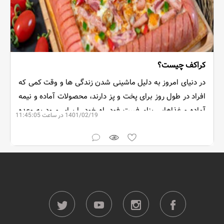
کراکف چیست؟
در دنیای امروز به دلیل ماشینی شدن زندگی ها و وقت کمی که
افراد در طول روز برای پخت و پز دارند، محصولات آماده و نیمه
آماده و غذاهایی بنام فست فود راه خود را برای ورود به وعده
1401/02/19 در ساعت 11:45:05
های غذایی باز کرده اند. در این مقاله به یکی از این محصولات
بنام کراکف می پردازیم.