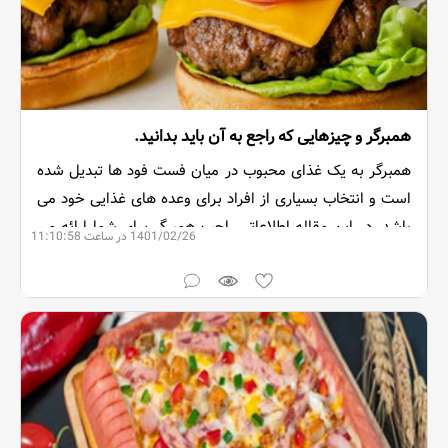
همبرگر و چیزهایی که راجع به آن باید بدانید.
همبرگر به یک غذای محبوب در میان فست فود ها تبدیل شده
است و انتخاب بسیاری از افراد برای وعده های غذایی خود می
باشد. در این مقاله اطلاعاتی راجب همبرگر برای شما ارائه می
1401/02/26 در ساعت 11:10:58
کنیم.