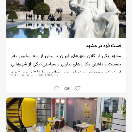
فست فود در مشهد
مشهد یکی از کلان شهرهای ایران با بیش از سه میلیون نفر
جمعیت و داشتن مکان های زیارتی و سیاحتی، یکی از شهرهایی
است که مجموعه رستوران های عطاویچ با افتتاح دو شعبه
1401/03/30 در ساعت 11:16:14
فست فود سعی در ارائه سرویسی مناسب به هم وطنان می
کند.