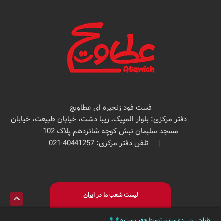
فست فود زنجیره ای عطاویچ
دفتر مرکزی: بلوار المپیک، زیبا دشت، خیابان طبیعت، خیابان
مسجد سلیمان نبش کوچه شانزدهم پلاک 102
تلفن دفتر مرکزی: 40441257-021
لیست شعب ما در ایران
طراحی و پیاده سازی توسط هفت ستاره