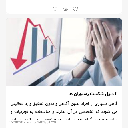
دهیم.
6 دلیل شکست رستوران ها
گاهی بسیاری از افراد بدون آگاهی و بدون تحقیق وارد فعالیتی
می شوند که تخصصی در آن ندارند و متاسفانه به تجربیات و
دانسته های دیگران هم در این زمینه توجهی نمی کنند. در این
1401/01/29 در ساعت 15:38:30
مقاله برخی از دلایل شکست افراد را بیان می کنیم.