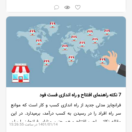
7 نکته راهنمای افتتاح و راه اندازی فست فود
فرانچایز مدلی جدید از راه اندازی کسب و کار است که موانع
سر راه افراد را در رسیدن به کسب درآمد، برمیدارد. در این
مقاله نکاتی راجب افتتاح و هم چنین مزایای فرانچایز را بیان
1401/01/14 در ساعت 15:26:55
کرده ایم.