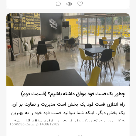
چطور یک فست فود موفق داشته باشیم؟ (قسمت دوم)
راه اندازی فست فود یک بخش است مدیریت و نظارت بر آن،
یک بخش دیگر. اینکه شما بتوانید فست فود خود را به بهترین
شکل مدیریت کنید،یک علم است. در ادامه مقاله قبل بخش
1400/12/02 در ساعت 15:45:36
های مختلف مدیریت یک فست فود را معرفی می کنیم.