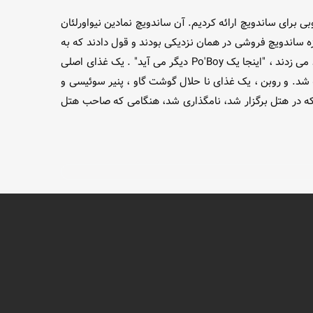
بی برای ساندویچ ارائه کردیم. آن ساندویچ نمادین نیواورلئان
 مغازه ساندویچ فروشی در همان نزدیکی بودند و قول دادند که به
هر کارگر اعتصابی که خوش بد شانس بود به صورت رایگان غذا بدهند. هنگامی که یک مهاجم گرسنه وارد مغازه می شد ، منشی ها فریاد می زدند ، "اینجا یک Po'Boy دیگر می آید" . یک غذای اصلی
و!" پخته شد. و روبن ، یک غذای نا حلال گوشت گاو ، پنیر سوئیسی و
ی که در هتل برگزار شد، نامگذاری شد، هنگامی که صاحب هتل