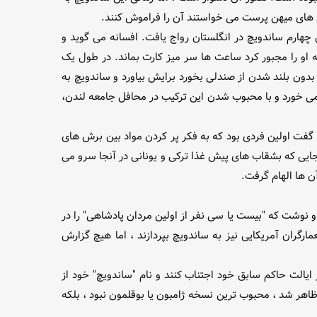
ی های میهن پرست می خواستند آن را فراموش کنند.
1762 توسط جان مونتاگو ، ارل چهارم ساندویچ در انگلستان رواج یافت. افسانه می گوید و
ه او را مجبور کرد ساعت ها سر میز کارت بماند. در طول یک
بدون بلند شدن از صندلی بخورد برایش بیاورد و ساندویچ به
ا می خورد و با محبوب شدن این ترکیب در محافل جامعه لندن،
 گفت اولین فردی بود که به فکر پر کردن مواد بین برش های
رد، جایی که بشقاب های پیش غذا ترکی و یونانی در آنجا سرو می
ن ها الهام گرفت.
د و نوشت که "بیست یا سی نفر از اولین مردان پادشاهی" را در
ارگران آمریکایی نیز به ساندویچ بپردازند ، اما هیچ گزارش
یالت حاکم سابق خود اجتناب کنند و نام "ساندویچ" خود از
اهر شد ، محبوب ترین نسخه ژامبون یا بوقلمون نبود ، بلکه