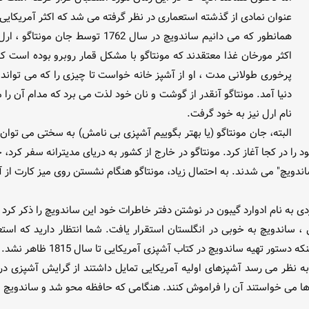
عنوان نمادی از گذشته استعماری در نظر گرفته می شد که اکثر آمریکای
همانطور که می دانیم ساندویچ در سال 
اکثر مورخان غذا معتقدند که مونتاگو با مشکل قمار روبرو بوده است ک
پرخوری طولانی مدت ، او از آشپز خانه خواست تا چیزی را که می تواند 
دنیا آمد. مونتاگو آنقدر از گوشت و نان خود لذت می برد که مدام آن ر
نام ارل نیز به خود گرفت.
البته، جان مونتاگو (یا بهتر بگوییم آشپزی بی نامش) به سختی می توان
 خود را در کجا آغاز کرد. مونتاگو در خارج از کشور به دریای مدیترانه سفر ک
ندویچ" می شدند. به احتمال زیاد، مونتاگو هنگام نشستن روی میز کارت از آ
ردی به نام ادوارد گیبون در نوشتن دفتر خاطرات خود این ساندویچ را ذکر کر
 ساندویچ به خوبی در انگلستان استقرار یافت. شما انتظار دارید که استعم
تور تهیه ساندویچ در کتاب آشپزی آمریکایی تا سال 1815 ظاهر نشد.
ه نظر می رسد آشپزهای اولیه آمریکایی تمایل داشتند از گرایش آشپزی در ا
ها می خواستند آن را فراموش کنند. هنگامی که حافظه محو شد و ساندویچ ظ