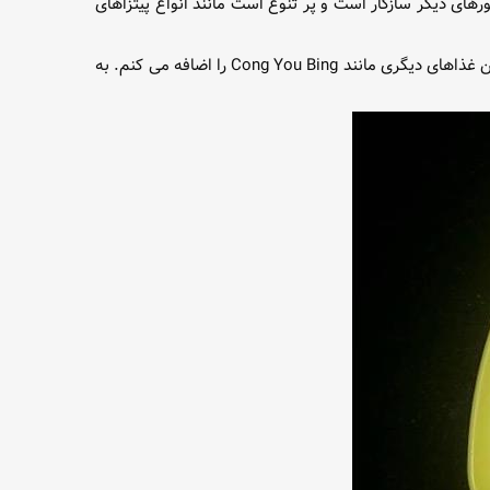
 کشورهای دیگر سازگار است و پر تنوع است مانند انواع پیتزاهای
در اینجا ما به چین می آییم ، در غذایی که توسط Stephen Abraham در معرفی پروژه Chitalian ذکر شد:" Shou Zhua Bing. من همچنین غذاهای دیگری مانند Cong You Bing را اضافه می کنم. به