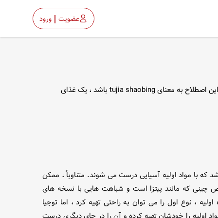
عضویت
ورود
پیتزای چینی می تواند به انواع پیتزاهای سبک آمریکایی اشاره داشته باشد که با مواد اولیه آسیایی درست می شوند. متناوباً ، ممکن است این اصطلاح به معنای tujia shaobing باشد ، یک غذای
شد که با مواد اولیه آسیایی درست می شوند. متناوباً ، ممکن
tujia باشد ، یک غذای مخصوص چینی که مانند پیتزا است و شباهت هایی با نسخه های
اولیه ، نوع اول را می توان به راحتی تهیه کرد ، اما توجیا
اد اولیه را خودشان تهیه کرده و آن را در جای دیگری درست