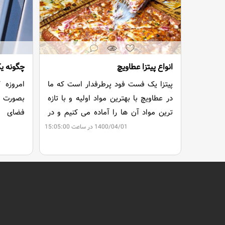
انواع پیتزا عطاویچ
پیتزا یک فست فود پرطرفدار است که ما
امروزه 
در عطاویچ با بهترین مواد اولیه و با تازه
بصورت آن
ترین مواد آن ها را آماده می کنیم و در
فضای ا
اختیار مشتریان عزیز خود قرار می دهیم.
استفاده 
1400/04/01 در ساعت 15:05:00
با اجرا
هنگام 
اطلاعات
کردن حسا