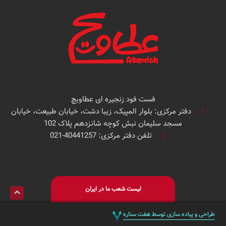
فست فود زنجیره ای عطاویچ
دفتر مرکزی: بلوار المپیک، زیبا دشت، خیابان طبیعت، خیابان
مسجد سلیمان نبش کوچه شانزدهم پلاک 102
تلفن دفتر مرکزی: 40441257-021
لیست شعب ما در ایران
طراحی و پیاده سازی توسط هفت ستاره